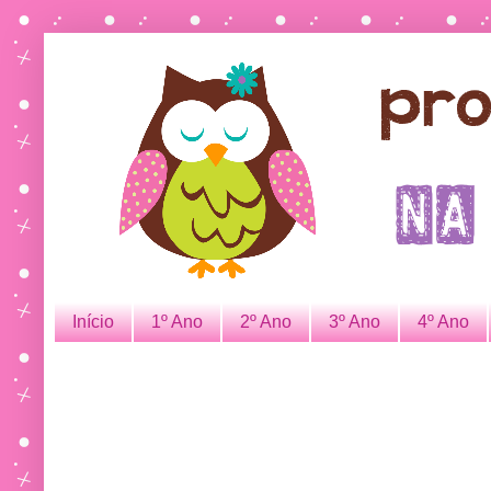
Início
1º Ano
2º Ano
3º Ano
4º Ano