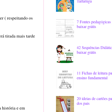
Tartaruga
er ( respeitando os
7 Fontes pedagógicas 
baixar grátis
erá tirada mais tarde
42 Sequências Didátic
baixar grátis
11 Fichas de leitura p
ensino fundamental
20 ideias de cartões pa
dos pais
 história e em