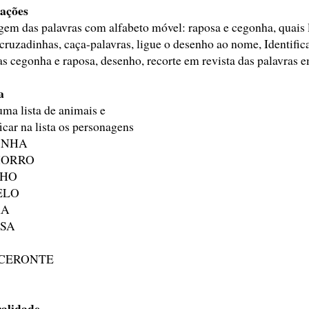
iações
em das palavras com alfabeto móvel: raposa e cegonha, quais let
, cruzadinhas, caça-palavras, ligue o desenho ao nome, Identifica
as cegonha e raposa, desenho, recorte em revista das palavras e
a
uma lista de animais e
ficar na lista os personagens
ONHA
HORRO
LHO
ELO
RA
SA
CERONTE
ralidade