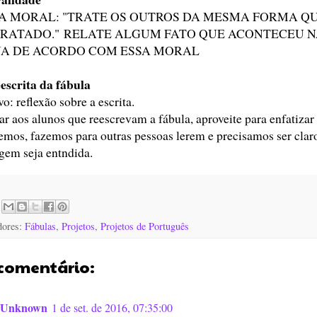
 A MORAL: "TRATE OS OUTROS DA MESMA FORMA QU
TRATADO." RELATE ALGUM FATO QUE ACONTECEU N
JA DE ACORDO COM ESSA MORAL
escrita da fábula
o: reflexão sobre a escrita.
tar aos alunos que reescrevam a fábula, aproveite para enfatiza
emos, fazemos para outras pessoas lerem e precisamos ser clar
em seja entndida.
dores:
Fábulas
,
Projetos
,
Projetos de Português
comentário:
Unknown
1 de set. de 2016, 07:35:00