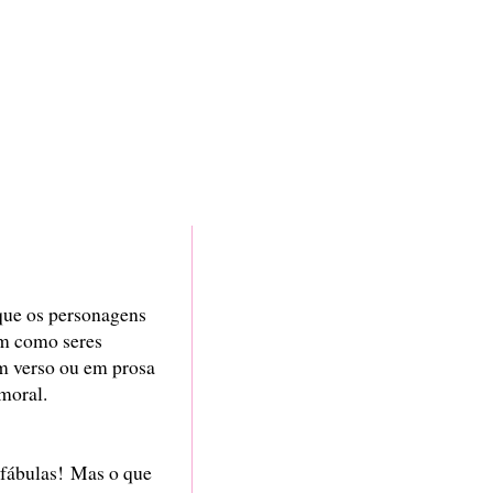
 que os personagens
m como seres
m verso ou em prosa
moral.
 fábulas! Mas o que