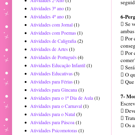
Atividades 2ºAno
(1)
seguid
Atividades 3º ano
(1)
6-Per
Atividades 4º ano
(1)
 Se v
Atividades com Jornal
(1)
ambas 
Atividades com Poemas
(1)
 Por 
Atividades de Caligrafia
(2)
conseg
Atividades de Artes
(1)
 Por 
Atividades de Português
(4)
comer
Atividades Educação Infantil
(1)
 Será
Atividades Educativas
(3)
 O qu
 Que 
Atividades para Férias
(1)
Atividades para Gincana
(1)
7- Mor
Atividades para o 1º Dia de Aula
(1)
Escrev
Atividades para o Carnaval
(1)
 Dev
Atividades para o Natal
(3)
 Trat
Atividades para Páscoa
(1)
 Os a
Atividades Psicomotoras
(1)