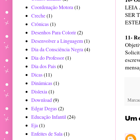
LEIA
Coordenação Motora
(1)
SER 
Creche
(1)
ESTE
Crônicas
(1)
Desenhos Para Colorir
(2)
11- Re
Desenvolver a Linguagem
(1)
Objetiv
Dia da Consciência Negra
(4)
Solici
Dia do Professor
(1)
escrev
Dia dos Pais
(4)
mensag
Dicas
(11)
Dinâmicas
(1)
Dislexia
(1)
Download
(9)
Marca
Edgar Degas
(2)
Um 
Educação Infantil
(24)
Eja
(1)
Enfeites de Sala
(1)