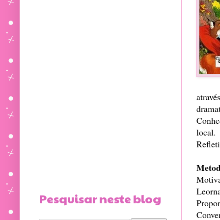
atravé
drama
Conhec
local.
Reflet
Metod
Motiva
Leorna
Pesquisar neste blog
Propor
Conver