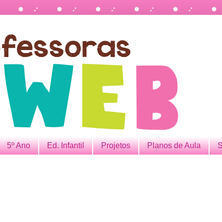
5º Ano
Ed. Infantil
Projetos
Planos de Aula
S