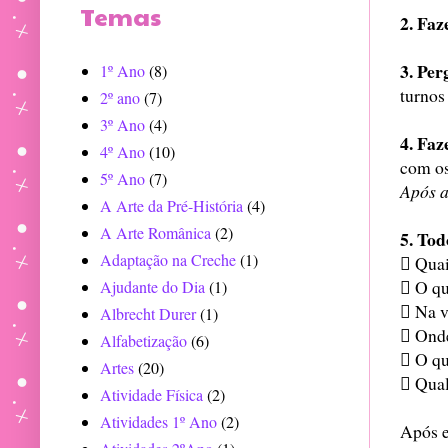
Temas
2. Faz
3. Per
1º Ano
(8)
turnos 
2º ano
(7)
3º Ano
(4)
4. Faz
4º Ano
(10)
com os
5º Ano
(7)
Após a
A Arte da Pré-História
(4)
A Arte Românica
(2)
5. Tod
Adaptação na Creche
(1)
 Quai
 O qu
Ajudante do Dia
(1)
 Na v
Albrecht Durer
(1)
 Onde
Alfabetização
(6)
 O qu
Artes
(20)
 Qual
Atividade Física
(2)
Atividades 1º Ano
(2)
Após e