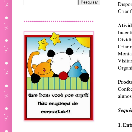
Dispon
Criar 
..................................
Ativi
Incent
Dividi
Criar 
Montar
Visita
Organi
Produ
Confec
alunos
Sequên
1. Ent