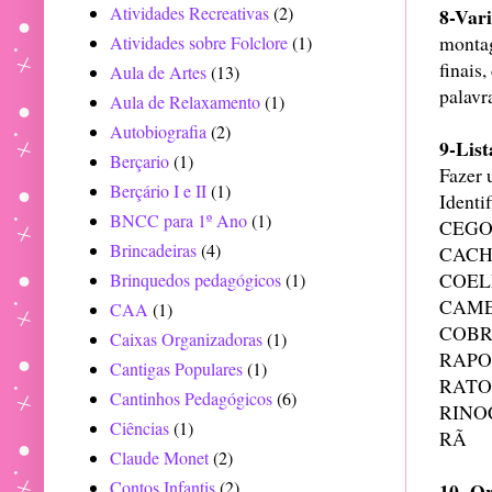
Atividades Recreativas
(2)
8-Var
montag
Atividades sobre Folclore
(1)
finais
Aula de Artes
(13)
palavr
Aula de Relaxamento
(1)
Autobiografia
(2)
9-List
Berçario
(1)
Fazer 
Berçário I e II
(1)
Identi
BNCC para 1º Ano
(1)
CEG
Brincadeiras
(4)
CAC
COE
Brinquedos pedagógicos
(1)
CAM
CAA
(1)
COB
Caixas Organizadoras
(1)
RAPO
Cantigas Populares
(1)
RATO
Cantinhos Pedagógicos
(6)
RINO
Ciências
(1)
RÃ
Claude Monet
(2)
Contos Infantis
(2)
10- O