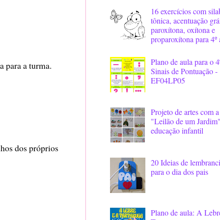
16 exercícios com sila
tônica, acentuação grá
paroxítona, oxítona e
proparoxítona para 4º
Plano de aula para o 4
a para a turma.
Sinais de Pontuação -
EF04LP05
Projeto de artes com a
"Leilão de um Jardim"
educação infantil
lhos dos próprios
20 Ideias de lembranc
para o dia dos pais
Plano de aula: A Lebr