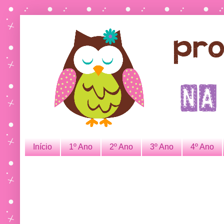
Início
1º Ano
2º Ano
3º Ano
4º Ano