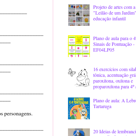
Projeto de artes com a
__________
"Leilão de um Jardim"
educação infantil
________________
Plano de aula para o 4
____
Sinais de Pontuação -
EF04LP05
________________
16 exercícios com sila
____
tônica, acentuação grá
paroxítona, oxítona e
proparoxítona para 4º
________________
____
Plano de aula: A Lebr
Tartaruga
dos personagens.
________________
20 Ideias de lembranc
____