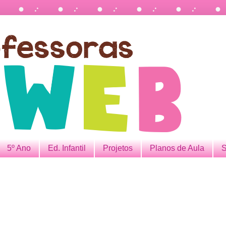
5º Ano
Ed. Infantil
Projetos
Planos de Aula
S