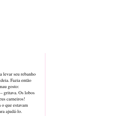
 levar seu rebanho
deia. Fazia então
mau gosto:
– gritava. Os lobos
eus carneiros!
 o que estavam
ra ajudá-lo.