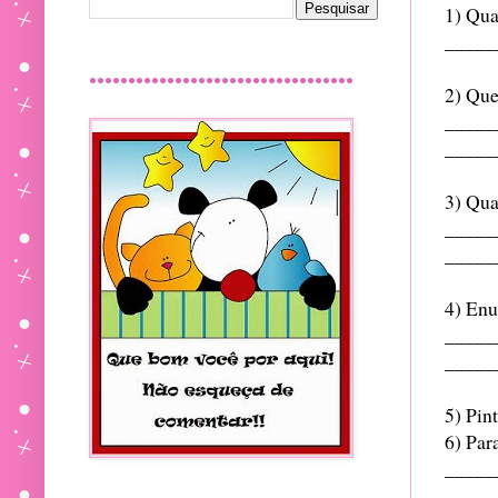
1) Qual
_____
..................................
2) Que
_____
_____
3) Qua
_____
_____
4) Enu
_____
_____
5) Pin
6) Par
_____
_____