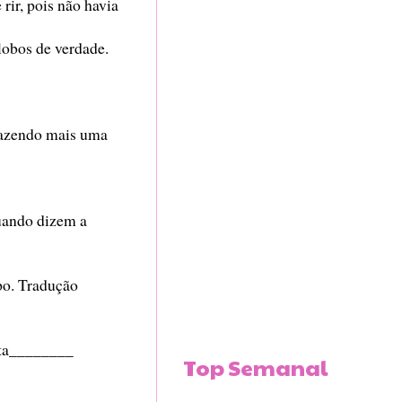
 rir, pois não havia
obos de verdade.
fazendo mais uma
uando dizem a
o. Tradução
ta________
Top Semanal