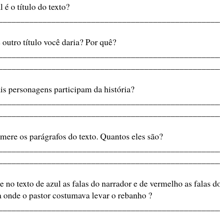
 é o título do texto?
__________________________________________________
 outro título você daria? Por quê?
__________________________________________________
__________________________________________________
is personagens participam da história?
__________________________________________________
__________________________________________________
mere os parágrafos do texto. Quantos eles são?
__________________________________________________
__________________________________________________
te no texto de azul as falas do narrador e de vermelho as falas 
a onde o pastor costumava levar o rebanho ?
__________________________________________________
__________________________________________________