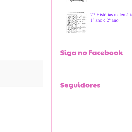
77 Histórias matemáti
________________
1º ano e 2º ano
____
Siga no Facebook
Seguidores