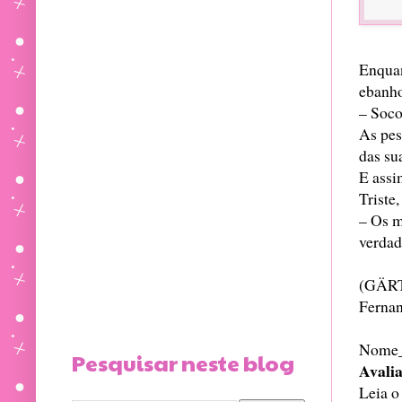
Enquan
ebanho
– Soco
As pes
das su
E assi
Triste
– Os m
verdad
(GÄRT
Fernan
Nome_
Pesquisar neste blog
Avali
Leia o