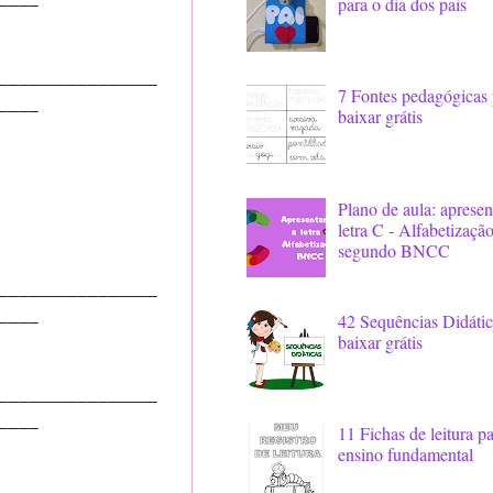
para o dia dos pais
________________
7 Fontes pedagógicas 
____
baixar grátis
Plano de aula: aprese
letra C - Alfabetizaçã
segundo BNCC
________________
____
42 Sequências Didátic
baixar grátis
________________
____
11 Fichas de leitura p
ensino fundamental