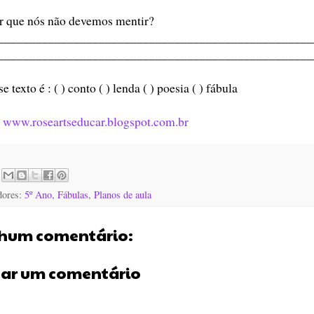
r que nós não devemos mentir?
__________________________________________________
__________________________________________________
e texto é : ( ) conto ( ) lenda ( ) poesia ( ) fábula
:
www.roseartseducar.blogspot.com.br
dores:
5º Ano
,
Fábulas
,
Planos de aula
hum comentário:
tar um comentário