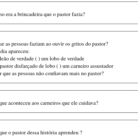
o era a brincadeira que o pastor fazia?
__________________________________________________
__________________________________________________
ue as pessoas faziam ao ouvir os gritos do pastor?
dia apareceu:
 leão de verdade ( ) um lobo de verdade
 pastor disfarçado de lobo ( ) um carneiro assustador
r que as pessoas não confiavam mais no pastor?
__________________________________________________
__________________________________________________
que aconteceu aos carneiros que ele cuidava?
__________________________________________________
__________________________________________________
que o pastor dessa história aprendeu ?