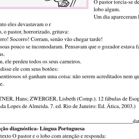
O pastor torcia-se de
lobo algum.
Um dia apareceram l
to eles devastavam o r
, o pastor, horrorizado, gritava:
rro! Socorro! Corram, senão vão chegar tarde!
soas pouco se incomodaram. Pensavam que o gozador estava 
as.
m, ele perdeu todos os seus carneiros.
, disse ele com seus botões:
entirosos só ganham uma coisa: não serem acreditados nem q
e.
NER, Hans; ZWERGER, Lisbeth (Comp.). 12 fábulas de Esop
da Lopes de Almeida. 7. ed. Rio de Janeiro: Ed. Ática, 2003.)
_______________________________________________da
ação diagnóstica- Língua Portuguesa
 texto O pastor e o lobo com atenção e responda: