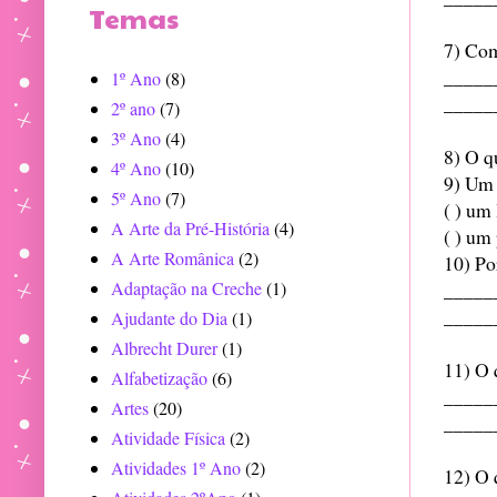
Temas
7) Com
_____
1º Ano
(8)
_____
2º ano
(7)
3º Ano
(4)
8) O q
4º Ano
(10)
9) Um 
5º Ano
(7)
( ) um
A Arte da Pré-História
(4)
( ) um
A Arte Românica
(2)
10) Po
Adaptação na Creche
(1)
_____
_____
Ajudante do Dia
(1)
Albrecht Durer
(1)
11) O 
Alfabetização
(6)
_____
Artes
(20)
_____
Atividade Física
(2)
Atividades 1º Ano
(2)
12) O 